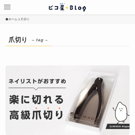
ホーム
爪切り
爪切り
– tag –