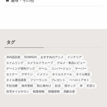
趣味・その他
タグ
JNA認定校
SUWADA
おすすめのアニメ
インテリア
エイムリング
エメラルドウェーブ
グルメ・食品レビュー
ゲーミング便利グッズ
ゲーム
コンバージョン
サーバー
セミナー
デザイン
ドメイン
ネイルスクール
ネイル検定
ネイル通信講座
フリーランス
プレゼント
ペペロミアキト
不妊治療
体外受精
初心者向け
妊活
指サック
本
爪切り
自宅ネイルサロン
観葉植物
顕微授精
高齢出産