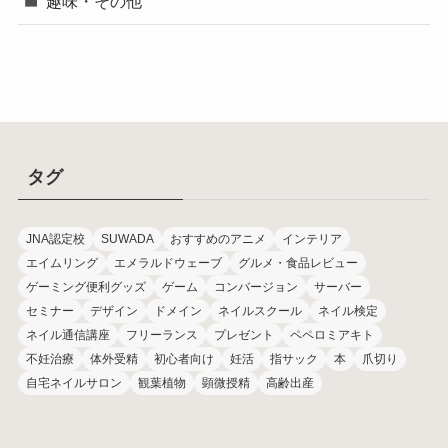
趣味・その他
タグ
JNA認定校
SUWADA
おすすめのアニメ
インテリア
エイムリング
エメラルドウェーブ
グルメ・食品レビュー
ゲーミング便利グッズ
ゲーム
コンバージョン
サーバー
セミナー
デザイン
ドメイン
ネイルスクール
ネイル検定
ネイル通信講座
フリーランス
プレゼント
ペペロミアキト
不妊治療
体外受精
初心者向け
妊活
指サック
本
爪切り
自宅ネイルサロン
観葉植物
顕微授精
高齢出産